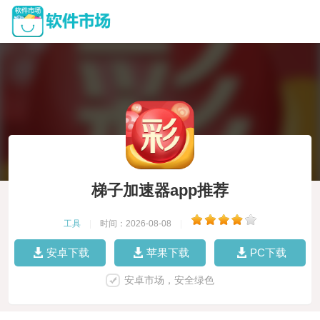
梯子加速器app推荐
工具
|
时间：2026-08-08
|
安卓下载
苹果下载
PC下载
安卓市场，安全绿色