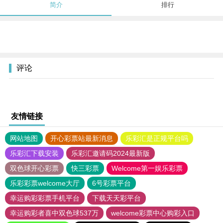
简介
排行
评论
友情链接
网站地图
开心彩票站最新消息
乐彩汇是正规平台吗
乐彩汇下载安装
乐彩汇邀请码2024最新版
双色球开心彩票
快三彩票
Welcome第一娱乐彩票
乐彩彩票welcome大厅
6号彩票平台
幸运购彩彩票手机平台
下载天天彩平台
幸运购彩者喜中双色球537万
welcome彩票中心购彩入口