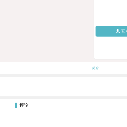
安
简介
评论